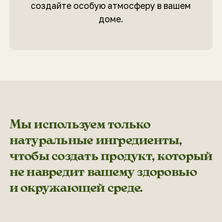
Органический состав
100% соевые воск, ароматические
премиум масла, хлопковый или
деревянный фитиль
Стойкие ароматы
Даже после того, как пламя погаснет,
тонкий шлейф запаха еще долго будет
напоминать о приятных моментах.
Ручная работа
Каждая свеча создается вручную
с любовью и вниманием к деталям.