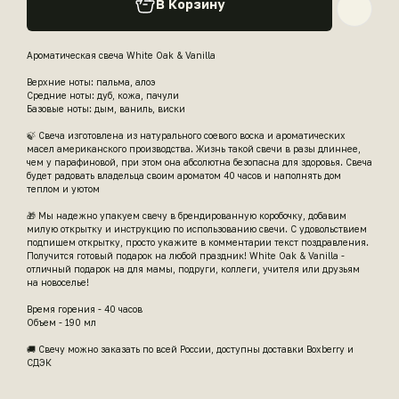
В Корзину
Ароматическая свеча White Oak & Vanilla
Верхние ноты: пальма, алоэ
Средние ноты: дуб, кожа, пачули
Базовые ноты: дым, ваниль, виски
🍃 Свеча изготовлена из натурального соевого воска и ароматических
масел американского производства. Жизнь такой свечи в разы длиннее,
чем у парафиновой, при этом она абсолютна безопасна для здоровья. Свеча
будет радовать владельца своим ароматом 40 часов и наполнять дом
теплом и уютом
🎁 Мы надежно упакуем свечу в брендированную коробочку, добавим
милую открытку и инструкцию по использованию свечи. С удовольствием
подпишем открытку, просто укажите в комментарии текст поздравления.
Получится готовый подарок на любой праздник! White Oak & Vanilla -
отличный подарок на для мамы, подруги, коллеги, учителя или друзьям
на новоселье!
Время горения - 40 часов
Объем - 190 мл
🚚 Свечу можно заказать по всей России, доступны доставки Boxberry и
СДЭК