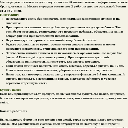
Мы передаем посылки на доставку в течение 24 часов с момента оформления заказа.
Срок доставки по Москве в среднем составляет 2 рабочих дня, по остальной России
от 2 до 7 дней.
Инструкция
Не оставляйте свечу без присмотра, под прямыми солнечными лучами и на
сквозняке.
При первом зажигании свечи дайте воску расплавиться до краев банки. Так
воск будет застывать равномерно, это позволит избежать образования лунки
вокруг фитиля при дальнейшем использовании.
Не рекомендуется держать зажженной свечу более 4-х часов.
Будьте осторожны: во время горения свечи емкость нагревается и может
повредить поверхность. Учитывайте это при использовании.
Чтобы свеча меньше темнела и не искажалась ее аромаотдача - не задувайте
фитиль! Используйте для этого крышку. При накрывании крышкой
обязательно выпустите дым после того, как фитиль потухнет.
Если пламя начинает коптить или очень высокое, обрежьте фитиль на 1-2 мм.
Если пламя недостаточно сильное, уберите часть воска с поверхности.
Перед тем, как повторно зажечь свечу укоротите фитиль до 3-5 мм: хлопковый
фитиль подрежьте, а деревянный фитиль аккуратно обломите и уберите
верхнюю сгоревшую часть
Купить позже
Если вам приглянулся этот продукт, но вы хотели бы купить его позже, например,
близким в подарок на праздник, вы можете настроить напоминание прямо у нас на
сайте.
Как это работает?
Вы заполняете форму из трех полей: ваш email, город доставки и дату получения
заказа. Мы рассчитываем сколько дней потребуется на доставку в ваш город и