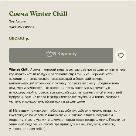
Свеча Winter Chill
Try Amore
TACDLW250002
880,00
р.
В Корзину
Winter Chill
. Аромат, который перенесет вас в самое сердце зимнего леса,
где царят чистый воздух и успокаивающая тишина. Верхние ноты
эвкалипта и мяты создают освежающий и бодрящий аккорд,
напоминающий утреннюю прогулку по свежему снегу. Средние ноты
ели, мха и вечнозеленых растений погружают вас в ароматную
атмосферу хвойного леса, где каждый вдох наполнен силой и энергией
природы. База из кедра и амбры добавляет глубины и тепла, создавая
уютную и комфортную обстановку в вашем доме
🎁 Мы надежно упакуем набор в коробочку, добавим милую открытку и
инструкцию по использованию свечи. С удовольствием подпишем
открытку, просто укажите в комментарии текст поздравления. Получится
отличный подарок на любой праздник для мамы, подруги, коллеги,
учителя или для себя :)