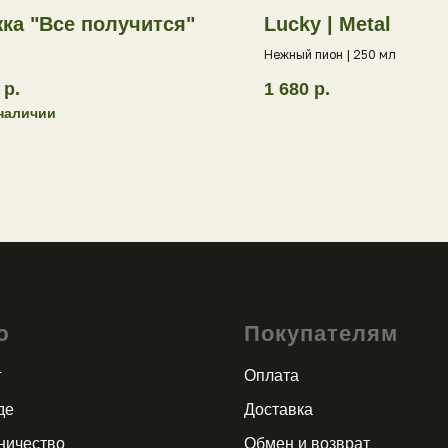
ка "Все получится"
Lucky | Metal
Нежный пион | 250 мл
р.
1 680
р.
 наличии
ю
Покупателям
г
Оплата
де
Доставка
ничество
Обмен и возврат