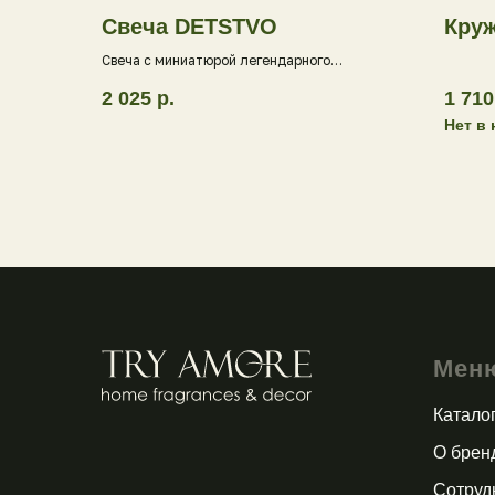
Свеча DETSTVO
Круж
Свеча с миниатюрой легендарного
шоколадного батончика
2 025
р.
1 710
Нет в
Мен
Катало
О брен
Сотруд