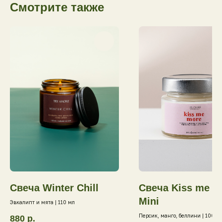
Смотрите также
Свеча Winter Chill
Свеча Kiss me mo
Mini
Эвкалипт и мята | 110 мл
Персик, манго, беллини | 100 м
880
р.