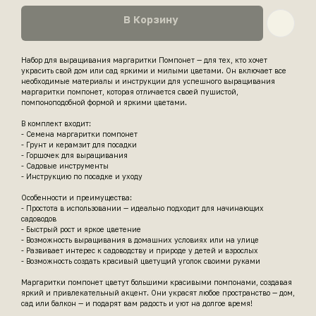
В Корзину
Набор для выращивания маргаритки Помпонет — для тех, кто хочет
украсить свой дом или сад яркими и милыми цветами. Он включает все
необходимые материалы и инструкции для успешного выращивания
маргаритки помпонет, которая отличается своей пушистой,
помпоноподобной формой и яркими цветами.
В комплект входит:
- Семена маргаритки помпонет
- Грунт и керамзит для посадки
- Горшочек для выращивания
- Садовые инструменты
- Инструкцию по посадке и уходу
Особенности и преимущества:
- Простота в использовании — идеально подходит для начинающих
садоводов
- Быстрый рост и яркое цветение
- Возможность выращивания в домашних условиях или на улице
- Развивает интерес к садоводству и природе у детей и взрослых
- Возможность создать красивый цветущий уголок своими руками
Маргаритки помпонет цветут большими красивыми помпонами, создавая
яркий и привлекательный акцент. Они украсят любое пространство — дом,
сад или балкон — и подарят вам радость и уют на долгое время!