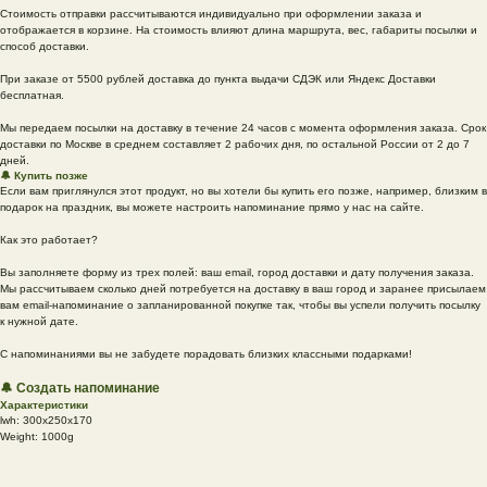
Стоимость отправки рассчитываются индивидуально при оформлении заказа и
отображается в корзине. На стоимость влияют длина маршрута, вес, габариты посылки и
способ доставки.
При заказе от 5500 рублей доставка до пункта выдачи СДЭК или Яндекс Доставки
бесплатная.
Мы передаем посылки на доставку в течение 24 часов с момента оформления заказа. Срок
доставки по Москве в среднем составляет 2 рабочих дня, по остальной России от 2 до 7
дней.
🔔 Купить позже
Если вам приглянулся этот продукт, но вы хотели бы купить его позже, например, близким в
подарок на праздник, вы можете настроить напоминание прямо у нас на сайте.
Как это работает?
Вы заполняете форму из трех полей: ваш email, город доставки и дату получения заказа.
Мы рассчитываем сколько дней потребуется на доставку в ваш город и заранее присылаем
вам email-напоминание о запланированной покупке так, чтобы вы успели получить посылку
к нужной дате.
С напоминаниями вы не забудете порадовать близких классными подарками!
🔔
Создать напоминание
Характеристики
lwh: 300x250x170
Weight: 1000g