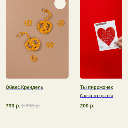
Обвес Крендель
Ты пирожочек
Свеча-открытка
790
р.
1 090
р.
200
р.